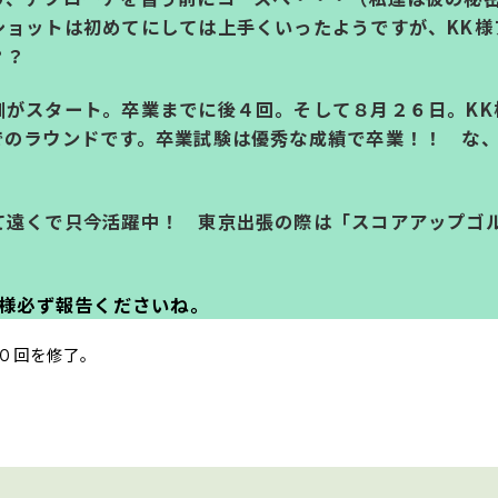
ショットは初めてにしては上手くいったようですが、KK様
？？
訓がスタート。卒業までに後４回。そして８月２６日。KK
でのラウンドです。卒業試験は優秀な成績で卒業！！ な
！
て遠くで只今活躍中！ 東京出張の際は「スコアアップゴ
K様必ず報告くださいね。
０回を修了。