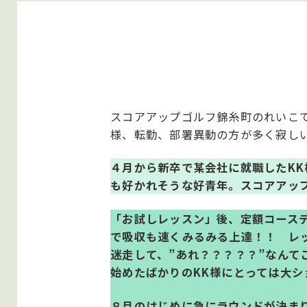
スコアアップゴルフ錦糸町のれいこ
様、転勤、部署異動の方が多く寂し
４月から新卒で某会社に就職したK
も好かれそうな好青年。スコアアッ
「お試しレッスン」後、定額コース
で吸収も速くみるみる上達！！ レ
迷走して、”あれ？？？？？”なん
始めたばかりのKK様にとっては大
８月のはじめに急にラウンドが決ま