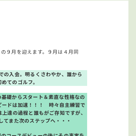
目の９月を迎えます。９月は４月同
での入会。明るくさわやか、誰から
初めてのゴルフ。
の基礎からスタート＆素直な性格なの
ピードは加速！！！ 時々自主練習で
は上達の過程と誰もがご存知ですが、
してまた次のステップへ・・・
密のコースデビューの後にその事実を