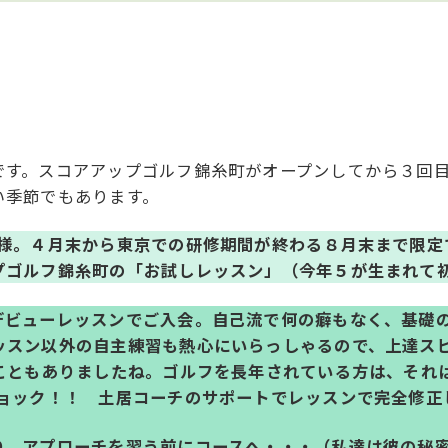
です。スコアアップゴルフ錦糸町がオープンしてから３回
い季節でもあります。
K様。４月末から東京での研修期間が終わる８月末まで限定
プゴルフ錦糸町の「お試しレッスン」（今年５が生まれて
デビューレッスンでご入会。自己流で何の癖もなく、基礎
ッスン以外の自主練習も熱心にいらっしゃるので、上達ス
てこともありましたね。ゴルフを長年されている方は、それ
ショック！！ 土居コーチのサポートでレッスンで完全修正
り、アプローチを習う前にコースへ・・・（私達は彼の秘