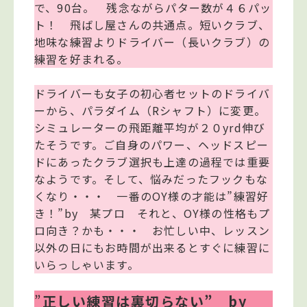
で、90台。 残念ながらパター数が４６パッ
ト！ 飛ばし屋さんの共通点。短いクラブ、
地味な練習よりドライバー（長いクラブ）の
練習を好まれる。
ドライバーも女子の初心者セットのドライバ
ーから、パラダイム（Rシャフト）に変更。
シミュレーターの飛距離平均が２０yrd伸び
たそうです。ご自身のパワー、ヘッドスピー
ドにあったクラブ選択も上達の過程では重要
なようです。そして、悩みだったフックもな
くなり・・・ 一番のOY様の才能は”練習好
き！”by 某プロ それと、OY様の性格もプ
ロ向き？かも・・・ お忙しい中、レッスン
以外の日にもお時間が出来るとすぐに練習に
いらっしゃいます。
”
正しい練習は裏切らない” by