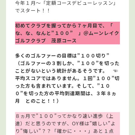
今年１月～「定額コースデビューレッスン」
でスタート！！
初めてクラブを握ってから７ヶ月目で、「
な、な、なんと”１００” 」＠ムーンレイク
ゴルフクラブ 茂原コース
多くのゴルファーの目標は”１００切り”
（ゴルファーの３割しか、”１００”を切った
ことがないという統計があるそうです。 ☜
平均スコアではありません。１回”１００”切
った方も含まれています。そして、”１０
０”を切った方の平均到達期間は、３年８ヵ
月 とのこと！！）
８ヵ月で”１００”ってかなり速い進歩（上
達）だと思うのですが、OY様は”嬉しい”よ
り”悔しい”？？「確かに・・・」あと１点