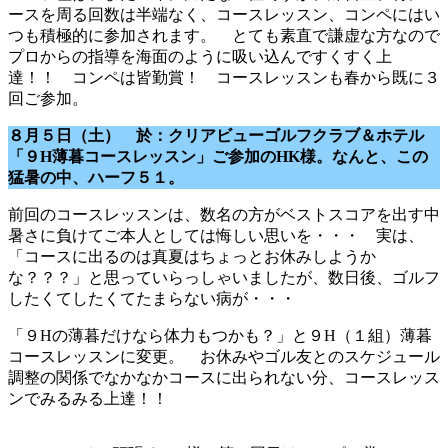
ースを周る回数は半端なく、コースレッスン、コンペにはい
つも積極的に参加されます。 とても素直で謙虚な方なので
プロからの指導を海面のように吸い込んですくすく上
達！！ コンペは皆勤賞！ コースレッスンも春から既に３
回ご参加。
８月５日（土） 於：クリアビューゴルフクラブ＆ホテル
「９H薄暮コースレッスン」ご参加のHK様。なんと、この
猛暑の中、ハーフ５１。
前回のコースレッスンは、数名の方がベストスコアを出す中
暑さに負けてご本人としては悔しい思いを・・・ 実は、
「コースに出るのは真夏はちょっとお休みしようか
な？？？」と思っていらっしゃいましたが、数日後、ゴルフ
したくてしたくてたまらない病が・・・
「９Hの薄暮だけなら体力もつかも？」と９H（１組）薄暮
コースレッスンに変更。 お休みやゴル友とのスケジュール
調整の関係でなかなかコースに出られない分、コースレッス
ンでみるみる上達！！