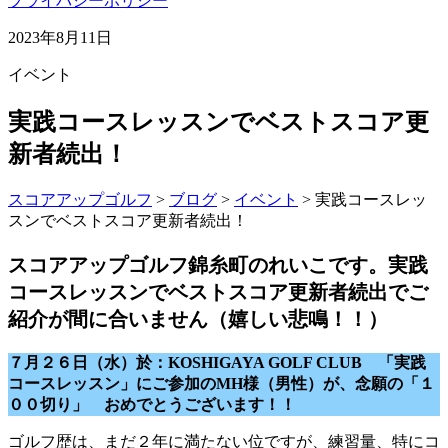
プライバシーポリシー
2023年8月11日
イベント
実践コースレッスンでベストスコア更
新者続出！
スコアアップゴルフ
>
ブログ
>
イベント
>
実践コースレッ
スンでベストスコア更新者続出！
スコアアップゴルフ錦糸町のれいこです。実践
コースレッスンでベストスコア更新者続出でご
紹介が間に合いません（嬉しい悲鳴！！）
７月２６日（水）於：KOSHIGAYA GOLF CLUB 「実践
コースレッスン」にご参加のMH様（男性）が、念願の「１
００切り」 おめでとうございます！！
ゴルフ歴は、まだ２年に満たない位ですが、練習量、特にコ