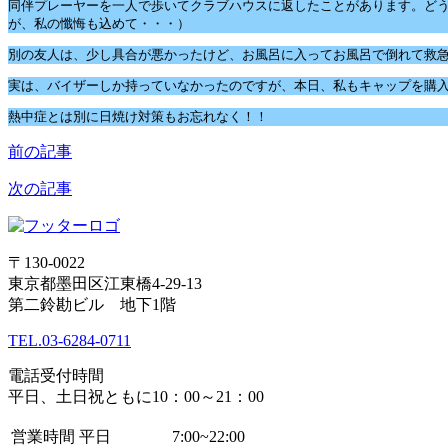
同伴プレーヤーを一人で歩いてクラブハウスに返したことがあります。ど
が、私の懺悔も込めて・・・）
別の友人は、少し具合が悪かったけど、お風呂に入ってお風呂で倒れて救
実は、バイザーしか持っていなかったのですが、本日、私もキャップを購
熱中症とは別に日焼け対策もお忘れなく！！
前の記事
次の記事
〒130-0022
東京都墨田区江東橋4-29-13
第二鈴勘ビル 地下1階
TEL.
03-6284-0711
電話受付時間
平日、土日祝ともに10：00～21：00
営業時間
平日
7:00~22:00