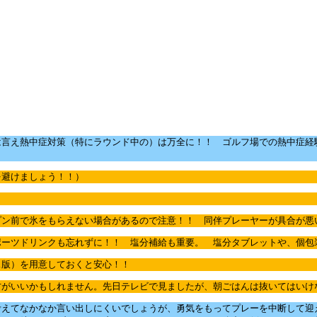
は言え熱中症対策（特にラウンド中の）は万全に！！ ゴルフ場での熱中症経
を避けましょう！！）
プン前で氷をもらえない場合があるので注意！！ 同伴プレーヤーが具合が悪
ポーツドリンクも忘れずに！！ 塩分補給も重要。 塩分タブレットや、個
ス版）を用意しておくと安心！！
方がいいかもしれません。先日テレビで見ましたが、朝ごはんは抜いてはいけ
考えてなかなか言い出しにくいでしょうが、勇気をもってプレーを中断して迎