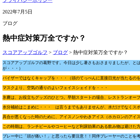
プライバシーポリシー
2022年7月5日
ブログ
熱中症対策万全ですか？
スコアアップゴルフ
>
ブログ
>
熱中症対策万全ですか？
スコアアップゴルフの葛野です。今日は少し暑さもおさまりましたが、と
が・・・）
バイザーではなくキャップを・・・（頭のてっぺんに直接日光が当たるの
マスクより、空気の通りのよいフェイスシェイドを・・・
氷嚢は、お役立ちグッズのひとつ。早朝スタートの場合、レストランオー
水分補給はこまめに・・・ は言うまでもありませんが、水だけでなくス
具合が悪くなった時のために、アイスノンやわきアイス（ホカロンのアイ
この時期は、ランチビールやコーヒーなど利尿効果のある飲み物は避けた
プレー中に「頭が痛い！」と思ったら要注意！！同伴プレーヤーのことを