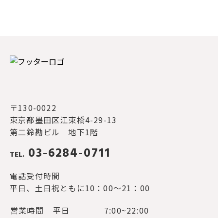
第2条（個人情報の収集方法）
当社は，ユーザーが利用登録をする際に氏
名，生年月日，住所，電話番号，メールアド
レス, その他ご連絡先などの個人情報をお尋ね
することがあります。また，ユーザーと提携
先などとの間でなされたユーザーの個人情報
を含む取引記録や決済に関する情報を,当社の
〒130-0022
提携先（情報提供元，広告主，広告配信先な
東京都墨田区江東橋4-29-13
どを含みます。以下，｢提携先｣といいま
第二鈴勘ビル 地下1階
す。）などから収集することがあります。
03-6284-0711
TEL.
第3条（個人情報を収集・利用する目的）
電話受付時間
当社が個人情報を収集・利用する目的は，以
平日、土日祝ともに10：00～21：00
下のとおりです。
営業時間
平日
7:00~22:00