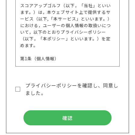
スコアアップゴルフ（以下，「当社」といい
ます。）は，本ウェブサイト上で提供するサ
ービス（以下,「本サービス」といいます。）
における，ユーザーの個人情報の取扱いにつ
いて，以下のとおりプライバシーポリシー
（以下，「本ポリシー」といいます。）を定
めます。
第1条（個人情報）
「個人情報」とは，個人情報保護法にいう
「個人情報」を指すものとし，生存する個人
プライバシーポリシーを確認し、同意し
に関する情報であって，当該情報に含まれる
氏名，生年月日，住所，電話番号，連絡先そ
ました。
の他の記述等により特定の個人を識別できる
情報及び容貌，指紋，声紋にかかるデータ，
及び健康保険証の保険者番号などの当該情報
単体から特定の個人を識別できる情報（個人
識別情報）を指します。