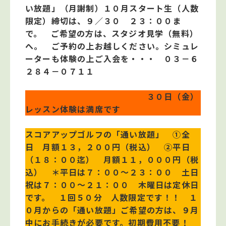
い放題」（月謝制）１０月スタート生（人数
限定）締切は、９／３０ ２３：００ま
で。 ご希望の方は、スタジオ見学（無料）
へ。 ご予約の上お越しください。シミュレ
ーターも体験の上ご入会を・・・ ０３－６
２８４－０７１１
３０日（金）
レッスン体験は満席です
スコアアップゴルフの「通い放題」 ①全
日 月額１３，２００円（税込） ②平日
（１８：００迄） 月額１１，０００円（税
込） ＊平日は７：００～２３：００ 土日
祝は７：００～２１：００ 木曜日は定休日
です。 １回５０分 人数限定です！！ １
０月からの「通い放題」ご希望の方は、９月
中にお手続きが必要です。初期費用不要！