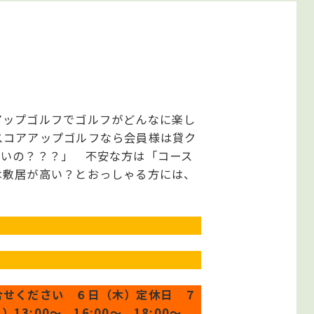
アップゴルフでゴルフがどんなに楽し
スコアアップゴルフなら会員様は貸ク
いいの？？？」 不安な方は「コース
は敷居が高い？とおっしゃる方には、
問合せください ６日（木）定休日 ７
）13:00～、16:00～、18:00～