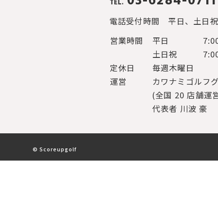
03-6284-0711
TEL.
電話受付時間
平日、土日祝と
営業時間
平日
7:0
土日祝
7:0
定休日
毎週木曜日
運営
カワナミゴルフ
(全国 20 店舗運
代表者 川波 豪
© Scoreupgolf