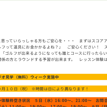
と思っていらっしゃる方もご安心を・・・ まずはスコア
ルフって道具にお金かかるよね？」 ご安心ください！ 
 「ゴルフが出来るようになっても誰とコースに行ったら
関係の方とラウンドする予習が出来ます。 レッスン体験
！
ジオ見学（無料）ウィーク実施中
０月１０日（祝） ※時間は日により異なります！
体験枠空き状況 ５日（水）16:00～、21:00～ お
土）11:00～、19:00～、17:00～、19:00～ ９日（日