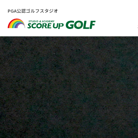
PGA公認ゴルフスタジオ