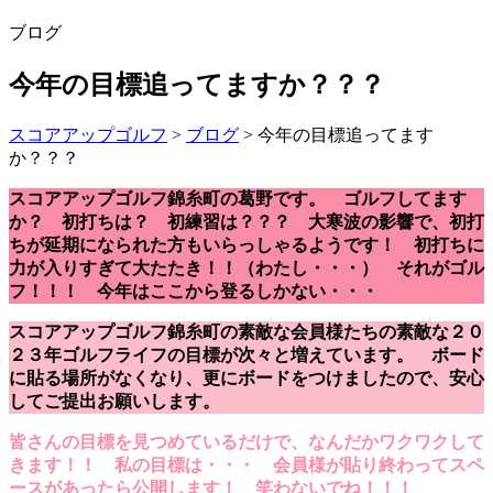
ブログ
今年の目標追ってますか？？？
スコアアップゴルフ
>
ブログ
>
今年の目標追ってます
か？？？
スコアアップゴルフ錦糸町の葛野です。 ゴルフしてます
か？ 初打ちは？ 初練習は？？？ 大寒波の影響で、初打
ちが延期になられた方もいらっしゃるようです！ 初打ちに
力が入りすぎて大たたき！！（わたし・・・） それがゴル
フ！！！ 今年はここから登るしかない・・・
スコアアップゴルフ錦糸町の素敵な会員様たちの素敵な２０
２３年ゴルフライフの目標が次々と増えています。 ボード
に貼る場所がなくなり、更にボードをつけましたので、安心
してご提出お願いします。
皆さんの目標を見つめているだけで、なんだかワクワクして
きます！！ 私の目標は・・・ 会員様が貼り終わってスペ
ースがあったら公開します！ 笑わないでね！！！