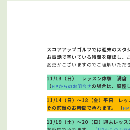
スコアアップゴルフでは週末のスタ
お電話で空いている時間を確認し、
変更がございますのでご理解いただ
11/13（日） レッスン体験 満席 
（
の場合は、調整
HPからのお問合せ
11/14（日）～18（金）平日 レッス
その前後のお時間で承れます。 （
H
11/19（土）～20（日）週末レ
お時間で承れます。 （
HPからのお問